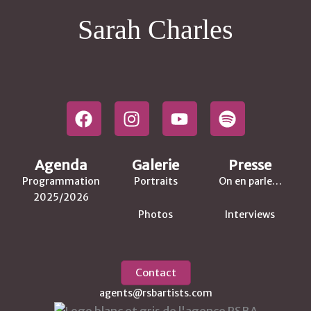
Sarah Charles
F
I
Y
S
a
n
o
p
c
s
u
o
e
t
t
t
Agenda
Galerie
Presse
b
a
u
i
Programmation
Portraits
On en parle…
o
g
b
f
2025/2026
o
r
e
y
Photos
Interviews
k
a
m
Contact
agents@rsbartists.com